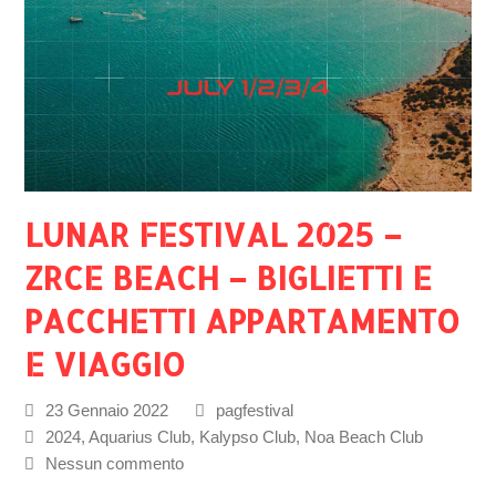
LUNAR FESTIVAL 2025 –
ZRCE BEACH – BIGLIETTI E
PACCHETTI APPARTAMENTO
E VIAGGIO
23 Gennaio 2022
pagfestival
2024
,
Aquarius Club
,
Kalypso Club
,
Noa Beach Club
Nessun commento