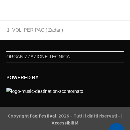
previous
VOLI PER PAG ( Zadar )
post:
ORGANIZZAZIONE TECNICA
POWERED BY
Copyright
Pag Festival.
2026 - Tutti i diritti riservati - |
Accessibilità