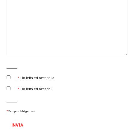
____
*
Ho letto ed accetto la
privacy policy
*
Ho letto ed accetto i
termini e condizioni
____
*
Campo obbligatorio