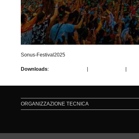
Sonus-Festival2025
Downloads
:
full (1080x1080)
|
large (980x980)
|
medi
ORGANIZZAZIONE TECNICA