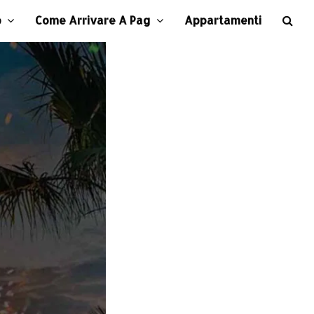
b
Come Arrivare A Pag
Appartamenti