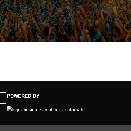
um (300x300)
|
thumbnail (150x150)
POWERED BY