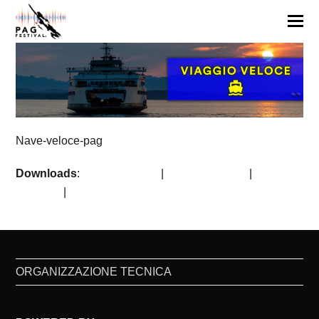
Nave-veloce-pag
Downloads
:
full (1920x500)
|
large (980x256)
|
medium
(300x78)
|
thumbnail (150x150)
ORGANIZZAZIONE TECNICA