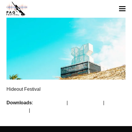
Hideout Festival
Downloads
:
full (1452x756)
|
large (980x510)
|
medium
(300x156)
|
thumbnail (150x150)