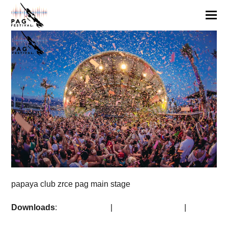
papaya club zrce pag main stage
Downloads
:
full (768x512)
|
medium (300x200)
|
thumbnail (150x150)