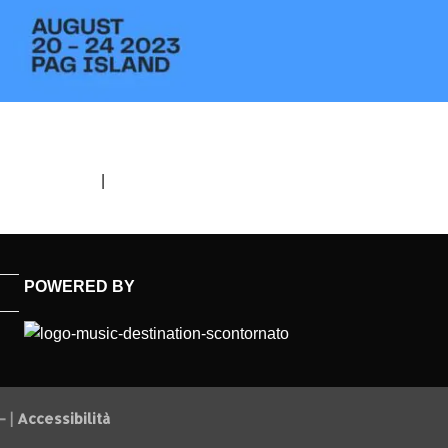
um (300x150)
|
thumbnail (150x150)
POWERED BY
- |
Accessibilità