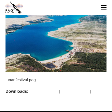
lunar festival pag
Downloads
:
full (1920x1080)
|
large (980x551)
|
medium
(300x169)
|
thumbnail (150x150)