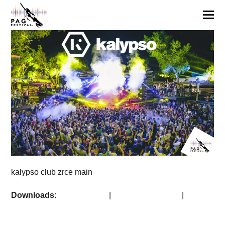
kalypso club zrce main
Downloads
:
full (851x529)
|
medium (300x186)
|
thumbnail (150x150)