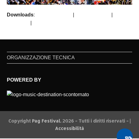
Downloads
:
full (1080x1080)
|
large (980x980)
|
medium
(300x300)
|
thumbnail (150x150)
ORGANIZZAZIONE TECNICA
POWERED BY
Copyright
Pag Festival.
2026 - Tutti i diritti riservati - |
Accessibilità
🧩